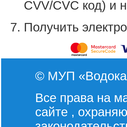
CVV/CVC код) и н
Получить электро
© МУП «Водокан
Все права на м
сайте , охраняю
законодательст