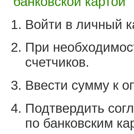
банковской картой
у
Используемые технологии
Награды
Обратная связь
П
Войти в личный к
Контактная информация
Поиск по сайту
Т
Вакансии
Часто задаваемые вопросы
При необходимос
А
счетчиков.
К
Т
Ввести сумму к о
П
З
Подтвердить сог
О
по банковским ка