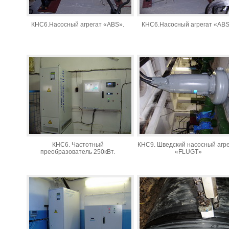
Вакансии
Анализ в
КНС6.Насосный агрегат «ABS».
КНС6.Насосный агрегат «ABS
Качество 
Технологи
присоеди
Подать за
Записатьс
Обслужив
КНС6. Частотный
КНС9. Шведский насосный агре
преобразователь 250кВт.
«FLUGT»