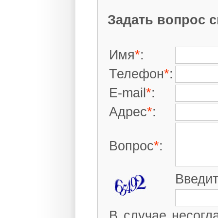
Используемые техн
Н
Обратная связь
Задать вопрос 
Контактная информ
Поиск по сайту
Имя
*
:
Вакансии
Часто задаваемые 
Телефон
*
:
E-mail
*
:
Адрес
*
:
Вопрос
*
:
Введит
В случае несогл