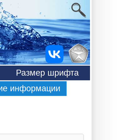
Размер шрифта
ие информации
онах ЕИАС
ия
приборов
и