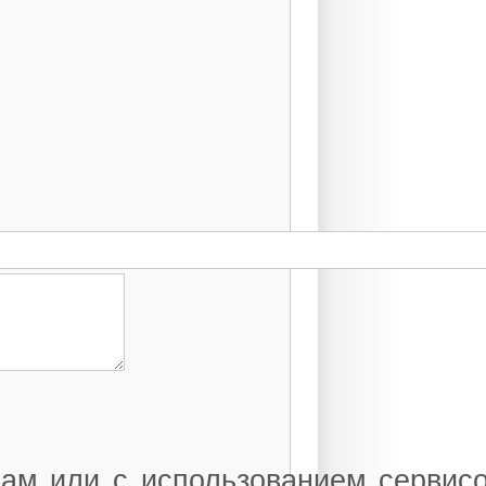
деления
жи
 подразделения
ррупция
уемые проекты
ка обработки
альных данных
динение
Бюро
ам или с использованием сервисо